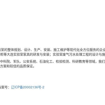
实验室的整体规划、设计、生产、安装、施工维护等现代化全方位服务的企
风柜等大连实验室家具的研发与安装；实验室废气污水处理工程的设计与
中科院、军队、公安系统、石油化工、检验检测、科研教育等领域，我
方案和较佳的品质保证。
d 备案号：
辽ICP备20002136号-2