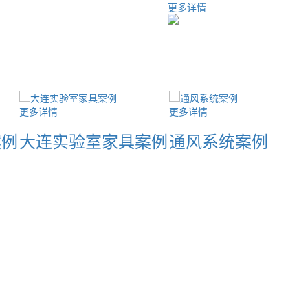
更多详情
更多详情
更多详情
案例
大连实验室家具案例
通风系统案例