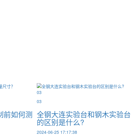
03
03
制前如何测
全钢大连实验台和钢木实验台
的区别是什么?
2024-06-25 17:17:38